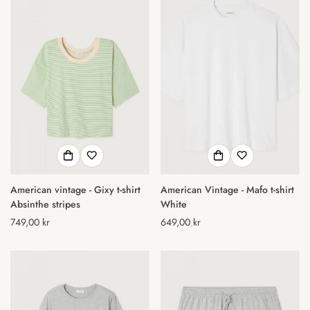
American vintage - Gixy t-shirt
American Vintage - Mafo t-shirt
Absinthe stripes
White
Normal
749,00 kr
Normal
649,00 kr
pris
pris