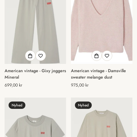
American vintage - Gixy joggers
American vintage - Damsville
Mineral
sweater melange dust
Normal
699,00 kr
Normal
975,00 kr
pris
pris
Nyhed
Nyhed