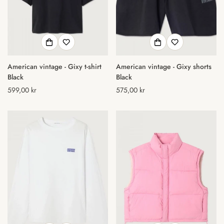
American vintage - Gixy t-shirt
American vintage - Gixy shorts
Black
Black
Normal
599,00 kr
Normal
575,00 kr
pris
pris