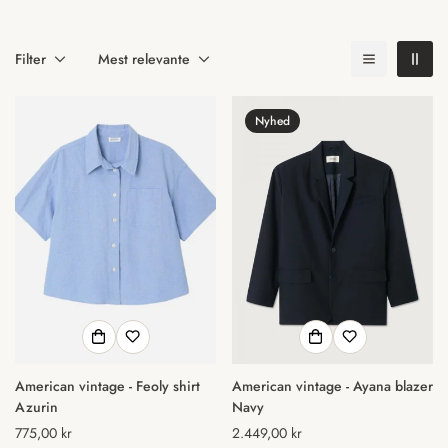
Filter
Mest relevante
Nyhed
American vintage - Feoly shirt
American vintage - Ayana blazer
Azurin
Navy
Normal
775,00 kr
Normal
2.449,00 kr