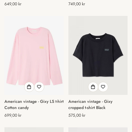
Normal
649,00 kr
Normal
749,00 kr
pris
pris
American vintage - Gixy LS t-hirt
American vintage - Gixy
Cotton candy
cropped t-shirt Black
Normal
699,00 kr
Normal
575,00 kr
pris
pris