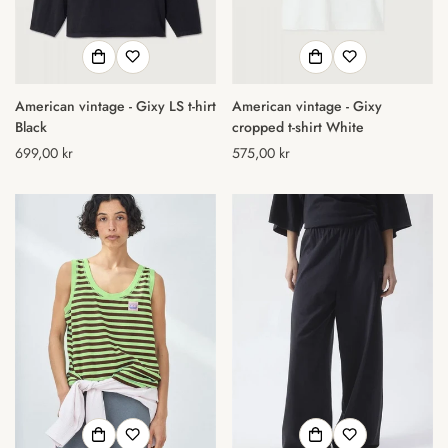
American vintage - Gixy LS t-hirt
American vintage - Gixy
Black
cropped t-shirt White
Normal
699,00 kr
Normal
575,00 kr
pris
pris