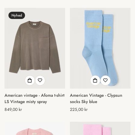
pris
pris
Nyhed
American vintage - Afoma t-shirt
American Vintage - Clypsun
LS Vintage misty spray
socks Sky blue
Normal
849,00 kr
Normal
225,00 kr
pris
pris