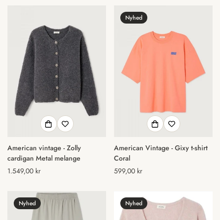
Nyhed
American vintage - Zolly
American Vintage - Gixy t-shirt
cardigan Metal melange
Coral
Normal
1.549,00 kr
Normal
599,00 kr
pris
pris
Nyhed
Nyhed