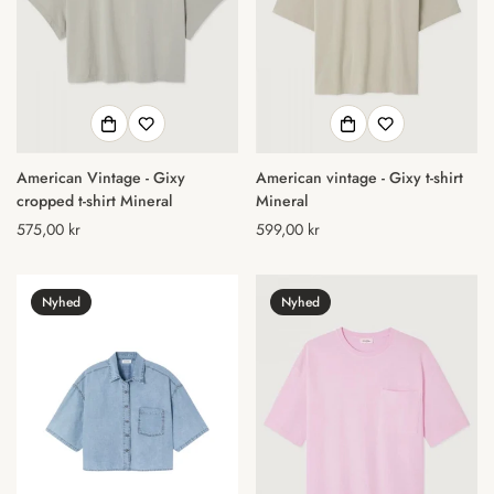
American Vintage - Gixy
American vintage - Gixy t-shirt
cropped t-shirt Mineral
Mineral
Normal
575,00 kr
Normal
599,00 kr
pris
pris
Nyhed
Nyhed