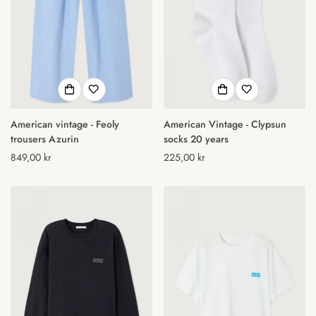
American vintage - Feoly
American Vintage - Clypsun
trousers Azurin
socks 20 years
Normal
849,00 kr
Normal
225,00 kr
pris
pris