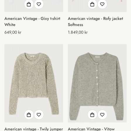
American Vintage - Gixy t-shirt
American vintage - Rofy jacket
White
Softness
Normal
649,00 kr
Normal
1.849,00 kr
pris
pris
American vintage - Twily jumper
American Vintage - Vitow