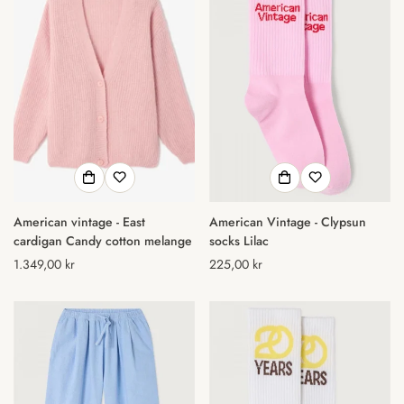
American vintage - East
American Vintage - Clypsun
cardigan Candy cotton melange
socks Lilac
Normal
1.349,00 kr
Normal
225,00 kr
pris
pris