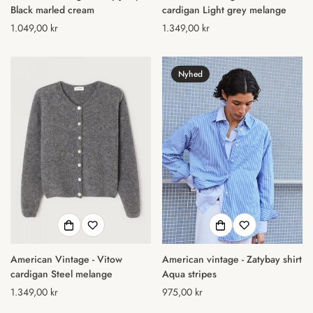
Black marled cream
cardigan Light grey melange
Normal
1.049,00 kr
Normal
1.349,00 kr
pris
pris
Nyhed
American Vintage - Vitow
American vintage - Zatybay shirt
cardigan Steel melange
Aqua stripes
Normal
1.349,00 kr
Normal
975,00 kr
pris
pris