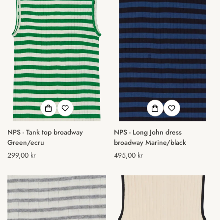
NPS - Tank top broadway
NPS - Long John dress
Green/ecru
broadway Marine/black
Normal
299,00 kr
Normal
495,00 kr
pris
pris