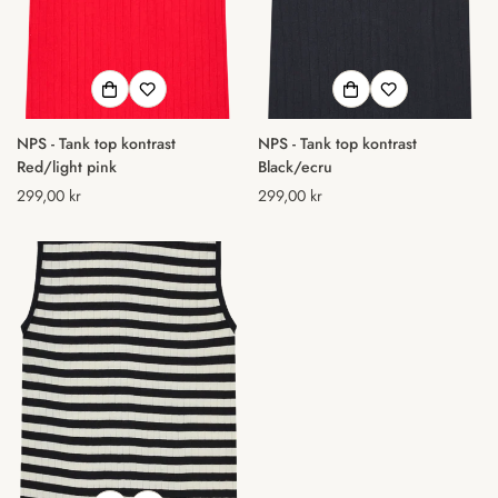
NPS - Tank top kontrast
NPS - Tank top kontrast
Red/light pink
Black/ecru
Normal
299,00 kr
Normal
299,00 kr
pris
pris