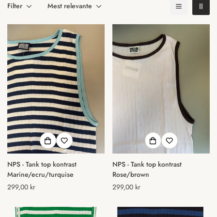
Filter
Mest relevante
NPS - Tank top kontrast
NPS - Tank top kontrast
Marine/ecru/turquise
Rose/brown
Normal
299,00 kr
Normal
299,00 kr
pris
pris