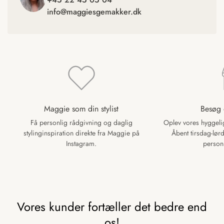
Har du spørgsmål, hjælper vi dig altid gerne.
info@maggiesgemakker.dk
Maggie som din stylist
Besøg 
Få personlig rådgivning og daglig
Oplev vores hyggelig
stylinginspiration direkte fra Maggie på
Åbent tirsdag-lørd
Instagram.
personl
Vores kunder fortæller det bedre end
os!