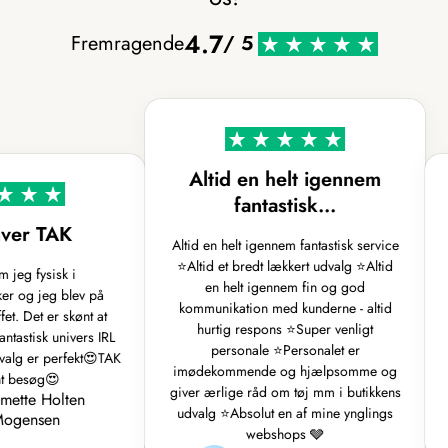
4.7
Fremragende
/ 5
Altid en helt igennem
fantastisk…
ver TAK
Altid en helt igennem fantastisk service
⭐️Altid et bredt lækkert udvalg ⭐️Altid
eg fysisk i
en helt igennem fin og god
og jeg blev på
kommunikation med kunderne - altid
. Det er skønt at
hurtig respons ⭐️Super venligt
tastisk univers IRL
n
personale ⭐️Personalet er
lg er perfekt😍TAK
imødekommende og hjælpsomme og
t besøg😍
giver ærlige råd om tøj mm i butikkens
tte Holten
udvalg ⭐️Absolut en af mine ynglings
gensen
webshops 🩶