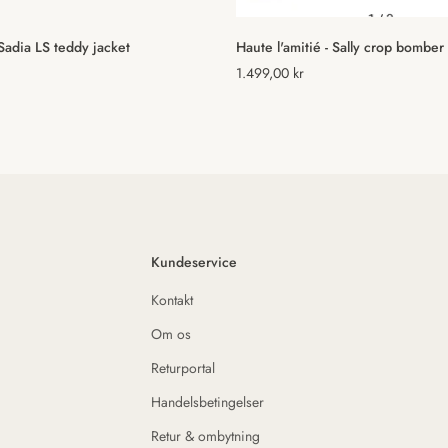
Vælg muligheder
Vælg muligheder
Sadia LS teddy jacket
Haute l'amitié - Sally crop bombe
Normal
1.499,00 kr
pris
Kundeservice
Kontakt
Om os
Returportal
Handelsbetingelser
Retur & ombytning