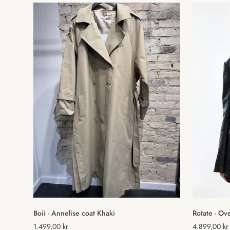
Hurtig tilføjelse
Boii - Annelise coat Khaki
Rotate - Ov
Normal
1.499,00 kr
Normal
4.899,00 kr