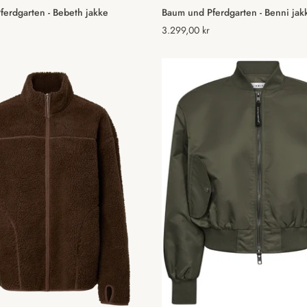
Vælg muligheder
Vælg muligheder
erdgarten - Bebeth jakke
Baum und Pferdgarten - Benni jak
Normal
3.299,00 kr
pris