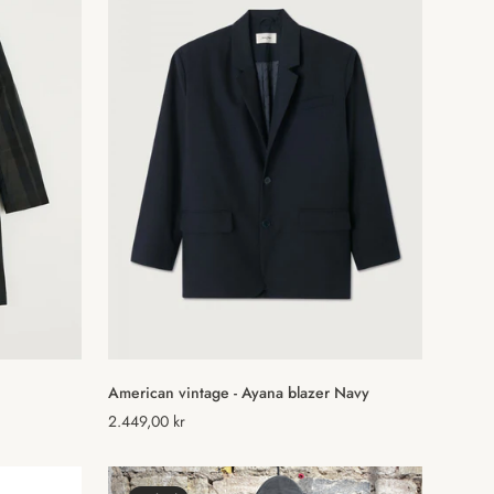
Hurtig tilføjelse
American vintage - Ayana blazer Navy
Normal
2.449,00 kr
pris