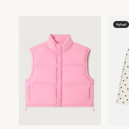
pris
pris
Nyhed