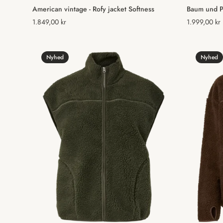
Vælg muligheder
American vintage - Rofy jacket Softness
Baum und Pf
Normal
1.849,00 kr
Normal
1.999,00 kr
pris
pris
Nyhed
Nyhed