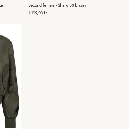
Vælg muligheder
ke
Second female - Sharo SS blazer
Normal
1.199,00 kr
pris