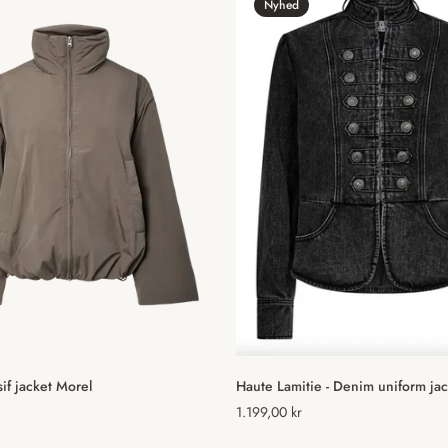
Nyhed
Vælg muligheder
Vælg muligheder
if jacket Morel
Haute Lamitie - Denim uniform ja
Normal
1.199,00 kr
pris