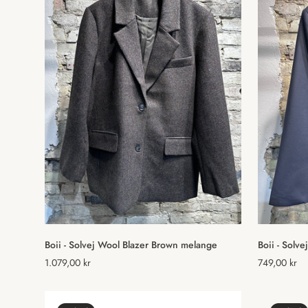
Vælg muligheder
Boii - Solvej Wool Blazer Brown melange
Boii - Solve
Normal
1.079,00 kr
Normal
749,00 kr
pris
pris