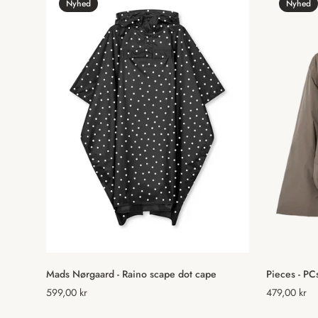
Nyhed
Nyhed
Hurtig tilføjelse
Mads Nørgaard - Raino scape dot cape
Pieces - PCs
Normal
599,00 kr
Normal
479,00 kr
pris
pris