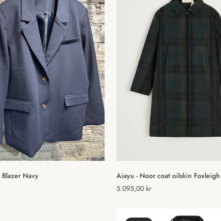
Vælg muligheder
Vælg muligheder
j Blazer Navy
Aiayu - Noor coat oilskin Foxleigh
Normal
5.095,00 kr
pris