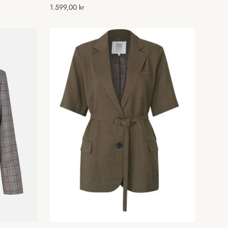
Normal
1.599,00 kr
pris