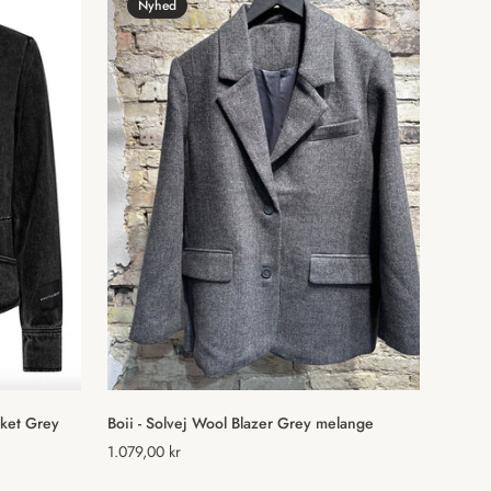
Nyhed
Vælg muligheder
cket Grey
Boii - Solvej Wool Blazer Grey melange
Normal
1.079,00 kr
pris