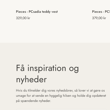
Vælg muligheder
Pieces - PCsadia teddy vest
Pieces - PC
Normal
329,00 kr
Normal
379,00 kr
pris
pris
Få inspiration og
nyheder
Hvis du tilmelder dig vores nyhedsbrev, så lover vi at gøre os
umage for at sende en hyggelig hilsen og holde dig opdateret
på spændende nyheder.