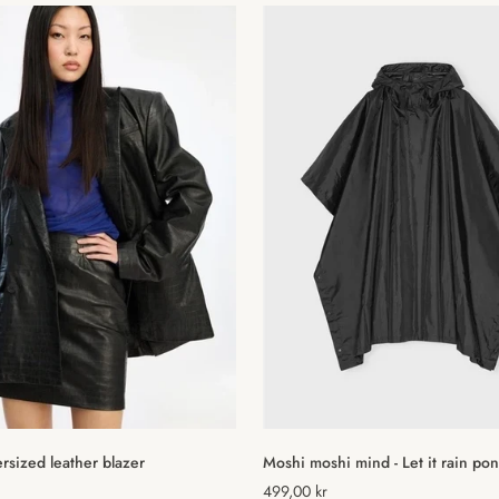
Vælg muligheder
Hurtig tilføjelse
ersized leather blazer
Moshi moshi mind - Let it rain po
Normal
499,00 kr