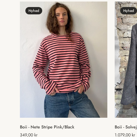
Nyhed
Nyhed
Vælg muligheder
Boii - Nete Stripe Pink/Black
Boii - Solv
Normal
349,00 kr
Normal
1.079,00 kr