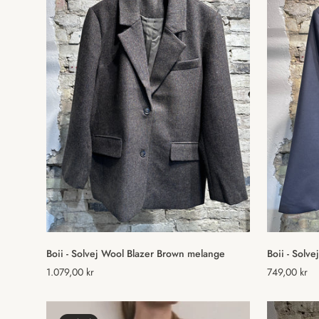
Vælg muligheder
Boii - Solvej Wool Blazer Brown melange
Boii - Solve
Normal
1.079,00 kr
Normal
749,00 kr
pris
pris