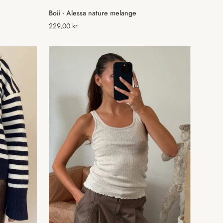
Vælg muligheder
Boii - Alessa nature melange
Normal
229,00 kr
pris