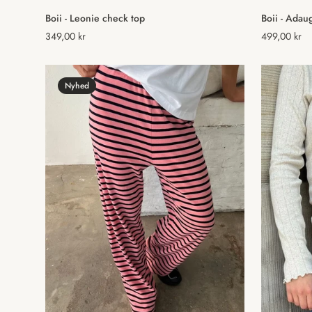
Vælg muligheder
Boii - Leonie check top
Boii - Adaug
Normal
349,00 kr
Normal
499,00 kr
pris
pris
Nyhed