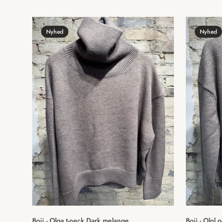
pris
pris
Nyhed
Nyhed
Hurtig tilføjelse
Boii - Olga t-neck Dark melange
Boii - Olol