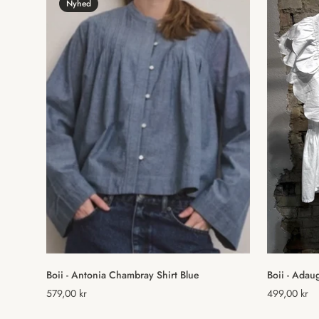
Nyhed
Vælg muligheder
Boii - Antonia Chambray Shirt Blue
Boii - Adau
Normal
579,00 kr
Normal
499,00 kr
pris
pris