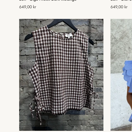
Normal
649,00 kr
Normal
649,00 kr
pris
pris