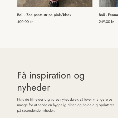
Vælg muligheder
Boii - Zoe pants stripe pink/black
Boii - Fenn
Normal
400,00 kr
Normal
249,00 kr
pris
pris
Få inspiration og
nyheder
Hvis du tilmelder dig vores nyhedsbrev, så lover vi at gøre os
umage for at sende en hyggelig hilsen og holde dig opdateret
på spændende nyheder.