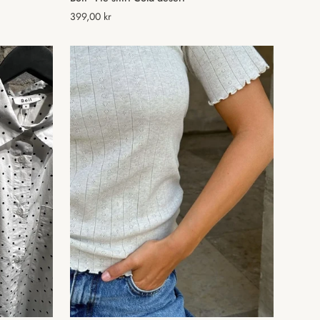
Normal
399,00 kr
pris