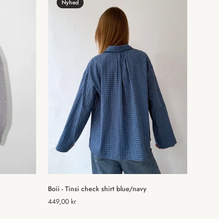
Nyhed
Vælg muligheder
Boii - Tinsi check shirt blue/navy
Normal
449,00 kr
pris