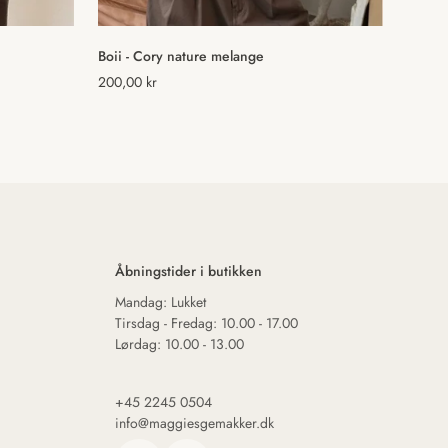
Vælg muligheder
Boii - Cory nature melange
Normal
200,00 kr
pris
Åbningstider i butikken
Mandag: Lukket
Tirsdag - Fredag: 10.00 - 17.00
Lørdag: 10.00 - 13.00
+45 2245 0504
info@maggiesgemakker.dk