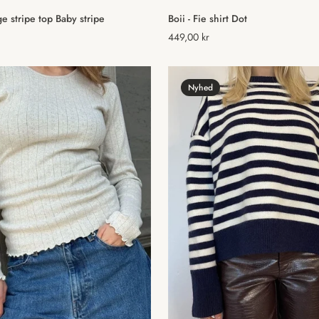
Vælg muligheder
Vælg muligheder
e stripe top Baby stripe
Boii - Fie shirt Dot
Normal
449,00 kr
pris
Nyhed