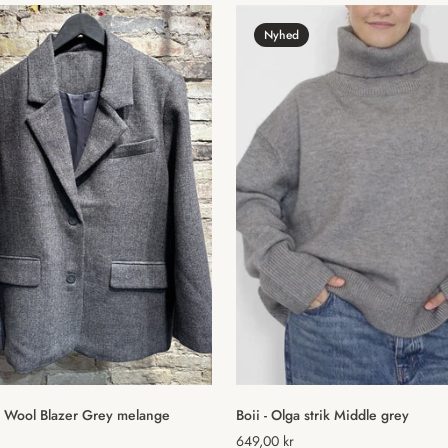
Nyhed
Vælg muligheder
Hurtig tilføjelse
ej Wool Blazer Grey melange
Boii - Olga strik Middle grey
Normal
649,00 kr