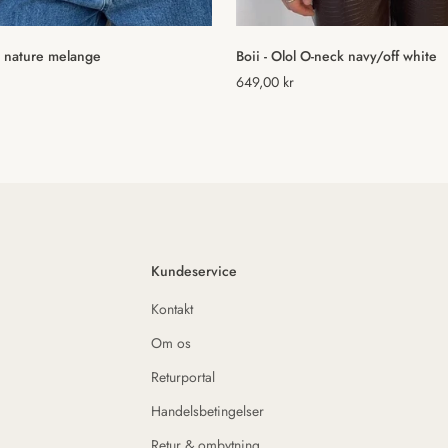
Vælg muligheder
Hurtig tilføjelse
a nature melange
Boii - Olol O-neck navy/off white
Normal
649,00 kr
pris
Kundeservice
Kontakt
Om os
Returportal
Handelsbetingelser
Retur & ombytning