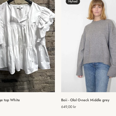
Nyhed
Vælg muligheder
Hurtig tilføjelse
ge top White
Boii - Olol O-neck Middle grey
Normal
649,00 kr
pris