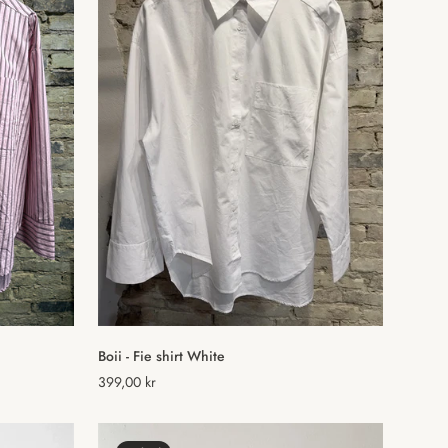
Vælg muligheder
Boii - Fie shirt White
Normal
399,00 kr
pris