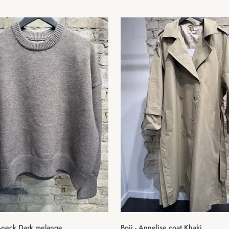
pris
Hurtig tilføjelse
Hurtig tilføjelse
 o-neck Dark melange
Boii - Annelise coat Khaki