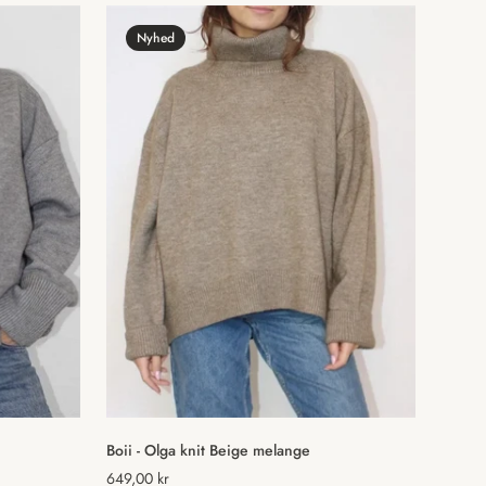
Nyhed
Hurtig tilføjelse
Boii - Olga knit Beige melange
Normal
649,00 kr