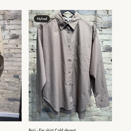
pris
Nyhed
Vælg muligheder
Boii - Fie shirt Cold desert