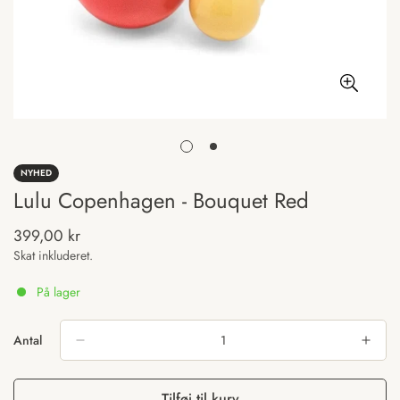
NYHED
Lulu Copenhagen - Bouquet Red
399,00 kr
Normal
pris
Skat inkluderet.
På lager
Antal
Tilføj til kurv