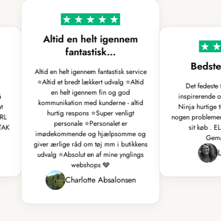
Altid en helt igennem
fantastisk…
Bedste 
Altid en helt igennem fantastisk service
⭐️Altid et bredt lækkert udvalg ⭐️Altid
Det fedeste tøj
en helt igennem fin og god
inspirerende og 
kommunikation med kunderne - altid
Ninja hurtige til
hurtig respons ⭐️Super venligt
nogen problemer, h
personale ⭐️Personalet er
K
sit køb . ELS
imødekommende og hjælpsomme og
Gemakk
giver ærlige råd om tøj mm i butikkens
Lis
udvalg ⭐️Absolut en af mine ynglings
webshops 🩶
Charlotte Absalonsen